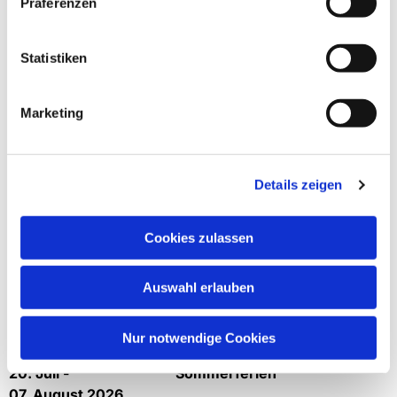
Präferenzen
Schließtage!
Statistiken
22. Mai 2026 Kita geschlossen, nach der
Schuki
Marketing
Übernachtung
29. Mai 2026 Kita ab 12:30 Uhr
geschlossen,
Details zeigen
wegen der Zirkus
Vorstellung
Cookies zulassen
05. Juni 2026
Kita geschlossen, nach
Fronleichnam
Auswahl erlauben
30. Juni 2026 Kita geschlossen,
Mitarbeiter*innen Ausflug
Nur notwendige Cookies
20. Juli -
Sommerferien
07. August 2026