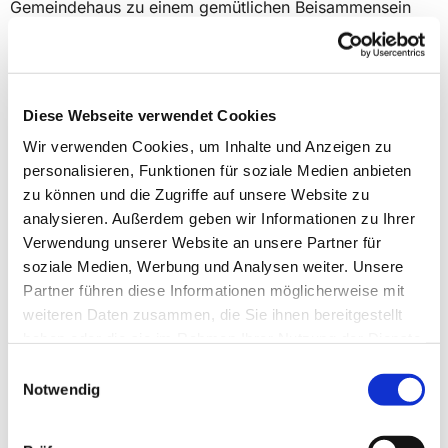
Gemeindehaus zu einem gemütlichen Beisammensein
zusammen. Bei einem bunten Mitbringbuffet, das von
den Eltern liebevoll gestaltet wurde, blieb Zeit für
Gespräche, Erinnerungen und gemeinsames Feiern.
Diese Webseite verwendet Cookies
Ein herzliches Dankeschön an alle, die diesen
Wir verwenden Cookies, um Inhalte und Anzeigen zu
besonderen Tag mitgestalten und begleitet haben.
personalisieren, Funktionen für soziale Medien anbieten
Besonderes Dank geht an Isaak Guderian für seine
zu können und die Zugriffe auf unsere Website zu
Musikalische Unterstützung.
analysieren. Außerdem geben wir Informationen zu Ihrer
Verwendung unserer Website an unsere Partner für
Als Erinnerung haben wir eine Laterne angefertigt, die
soziale Medien, Werbung und Analysen weiter. Unsere
mit Fingerabdrücken und Namen von den Kindern und
Partner führen diese Informationen möglicherweise mit
Familien geschmückt ist. Diese steht in unserem
weiteren Daten zusammen, die Sie ihnen bereitgestellt
Eingangsbereich und wird uns an diesen schönen Tag
haben oder die sie im Rahmen Ihrer Nutzung der Dienste
erinnern.
gesammelt haben.
Einwilligungsauswahl
Notwendig